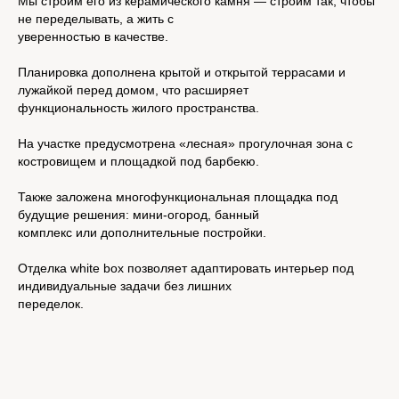
Мы строим его из керамического камня — строим так, чтобы
не переделывать, а жить с
Каким Вы
уверенностью в качестве.
увидите дом
Планировка дополнена крытой и открытой террасами и
лужайкой перед домом, что расширяет
на выставке
функциональность жилого пространства.
в 2026 году
На участке предусмотрена «лесная» прогулочная зона с
костровищем и площадкой под барбекю.
Также заложена многофункциональная площадка под
Общая готовность к выставке OVU 2026:
будущие решения: мини-огород, банный
80%
комплекс или дополнительные постройки.
Отделка white box позволяет адаптировать интерьер под
индивидуальные задачи без лишних
переделок.
КУПИТЬ БИЛЕТ