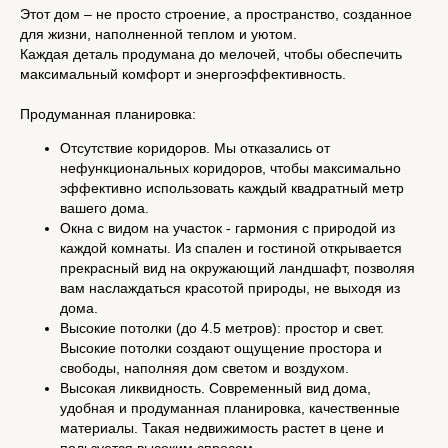
Этот дом – не просто строение, а пространство, созданное
для жизни, наполненной теплом и уютом.
Каждая деталь продумана до мелочей, чтобы обеспечить
максимальный комфорт и энергоэффективность.
Продуманная планировка:
Каким Вы
Отсутствие коридоров. Мы отказались от
увидите дом
нефункциональных коридоров, чтобы максимально
эффективно использовать каждый квадратный метр
на выставке
вашего дома.
в 2026 году
Окна с видом на участок - гармония с природой из
каждой комнаты. Из спален и гостиной открывается
прекрасный вид на окружающий ландшафт, позволяя
вам наслаждаться красотой природы, не выходя из
дома.
Общая готовность к выставке OVU 2026:
Высокие потолки (до 4.5 метров): простор и свет.
100%
Высокие потолки создают ощущение простора и
свободы, наполняя дом светом и воздухом.
Высокая ликвидность. Современный вид дома,
удобная и продуманная планировка, качественные
материалы. Такая недвижимость растет в цене и